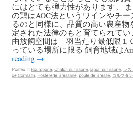
にはとても弾力性があります。 
の鶏はAOC法というワインやチ
るのと同様に、品質の高い農産物
定された法律のもと育てられていま
由放飼空間は一羽当たり最低限１
っている場所に限る 飼育地域はAin、
reading
→
Posted in
Bourgogne
,
Chalon-sur-saône
,
japon-sur-saône
,
レス
de Cormatin
,
Hostellerie Bressane
,
poule de Bresse
,
コルマタン