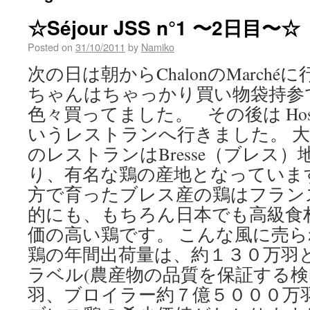
☆Séjour JSS n°1 〜2日目〜☆
Posted on
31/10/2011
by
Namiko
次の日は朝からChalonのMarch
ちゃんはちゃっかり買い物袋持参
色々買ってました。 その後は Hosteller
いうレストランへ行きました。 大
のレストランはBresse（ブレス
り、有名な鶏の産地となっていま
方で育ったブレス産の鶏はフラン
的にも、もちろん日本でも高級食
価の高い鶏です。 こんな風に売ら
鶏の年間出荷量は、約１３０万羽
ラベル(農産物の品質を保証する
羽、ブロイラー約７億５０００万