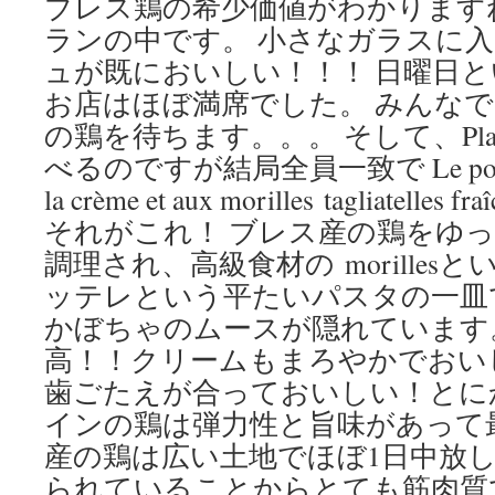
ブレス鶏の希少価値がわかります
ランの中です。 小さなガラスに
ュが既においしい！！！ 日曜日
お店はほぼ満席でした。 みんなで
の鶏を待ちます。。。 そして、Pl
べるのですが結局全員一致で Le poulet de
la crème et aux morilles tagliatell
それがこれ！ ブレス産の鶏をゆ
調理され、高級食材の morille
ッテレという平たいパスタの一皿
かぼちゃのムースが隠れています
高！！クリームもまろやかでおい
歯ごたえが合っておいしい！とに
インの鶏は弾力性と旨味があって
産の鶏は広い土地でほぼ1日中放
られていることからとても筋肉質