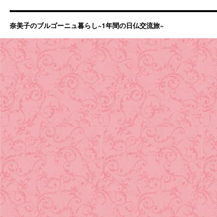
奈美子のブルゴーニュ暮らし~1年間の日仏交流旅~