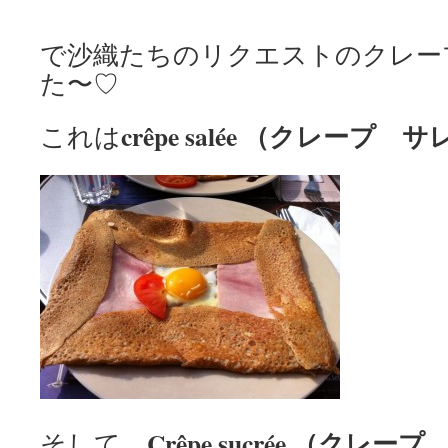
で沙織たちのリクエストのクレー
た〜♡
crêpe salée （クレープ サ
これは
Crêpe sucrée （クレ
そして