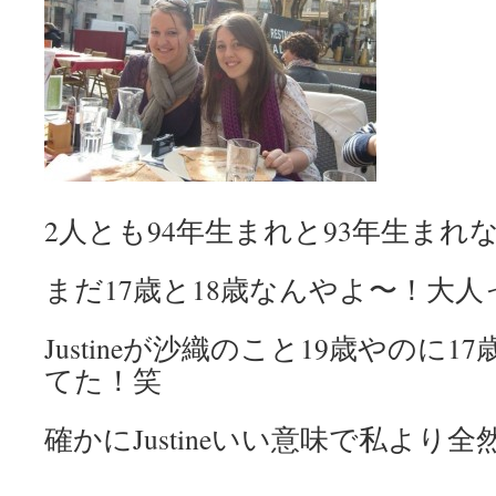
2人とも94年生まれと93年生まれ
まだ17歳と18歳なんやよ〜！大
Justineが沙織のこと19歳やのに
てた！笑
確かにJustineいい意味で私より