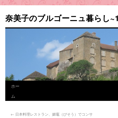
奈美子のブルゴーニュ暮らし~
ホー
ム
←
日本料理レストラン、媚竈（びそう）でコンサ