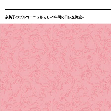
奈美子のブルゴーニュ暮らし~1年間の日仏交流旅~