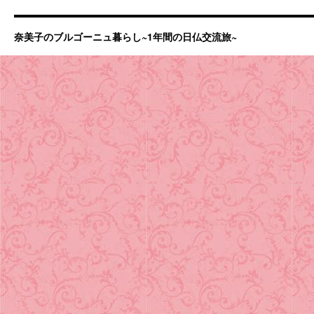
奈美子のブルゴーニュ暮らし~1年間の日仏交流旅~