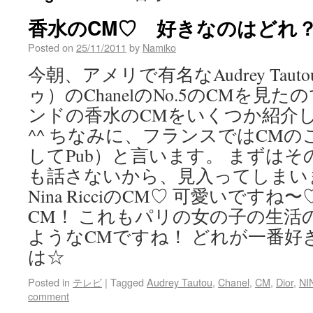
香水のCM♡ 好きなのはどれ
Posted on
25/11/2011
by
Namiko
今朝、アメリで有名なAudrey Tau
ゥ）のChanelのNo.5のCMを見
ンドの香水のCMをいくつか紹介
^^ ちなみに、フランスではCMのことを
してPub）と言います。 まずはそのC
も話さないから、見入ってしまい
Nina RicciのCM♡ 可愛いですね
CM！ これもパリの女の子の生活
ようなCMですね！ どれが一番好き
は☆
Posted in
テレビ
|
Tagged
Audrey Tautou
,
Chanel
,
CM
,
Dior
,
NI
comment